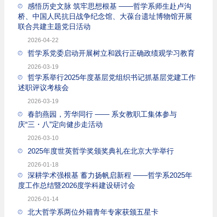
感悟历史文脉 筑牢思想根基 ——哲学系师生赴卢沟
桥、中国人民抗日战争纪念馆、大葆台遗址博物馆开展
联合共建主题党日活动
2026-04-22
哲学系党委启动开展树立和践行正确政绩观学习教育
2026-03-19
哲学系举行2025年度基层党组织书记抓基层党建工作
述职评议考核会
2026-03-19
春韵燕园，芳华同行 —— 系女教职工集体参与
庆“三・八”定向健步走活动
2026-03-10
2025年度世英哲学奖颁奖典礼在北京大学举行
2026-01-18
深耕学术强根基 蓄力扬帆启新程 ——哲学系2025年
度工作总结暨2026度学科建设研讨会
2026-01-14
北大哲学系两位外籍青年专家获颁五星卡