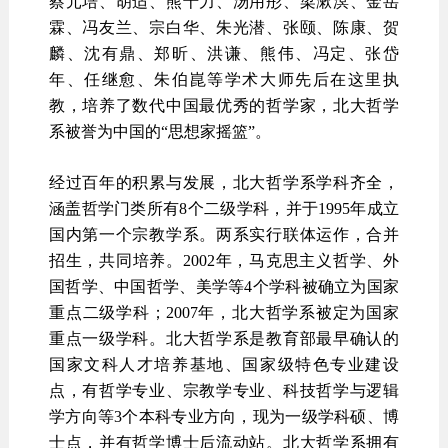
蔡元培、胡适、熊十力、汤用彤、梁漱溟、金岳
霖、冯友兰、宗白华、朱光潜、张颐、陈康、贺
麟、沈有鼎、郑昕、洪谦、熊伟、冯定、张岱
年、任继愈、朱伯崑等学术大师先后在这里执
教，培养了数代中国最优秀的哲学家，北大哲学
系被誉为中国的“思想家摇篮”。
经过百年的积累与发展，北大哲学系学科齐全，
涵盖哲学门类所有8个二级学科，并于1995年成立
国内第一个宗教学系。两系实行联体运作，合并
招生，共同培养。2002年，马克思主义哲学、外
国哲学、中国哲学、美学等4个学科被确立为国家
重点二级学科；2007年，北大哲学系被定为国家
重点一级学科。北大哲学系是教育部最早确认的
国家文科人才培养基地、国家级特色专业建设
点，有哲学专业、宗教学专业、科技哲学与逻辑
学方向等3个本科专业方向，现为一级学科硕、博
士点，并有哲学博士后流动站。北大哲学系拥有