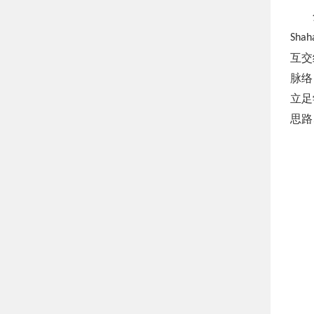
Shah
互交
脉络
立足
思路