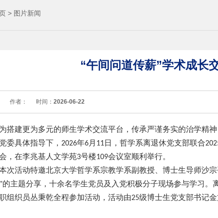
页
>
图片新闻
“午间问道传薪”学术成长
：
作者：
时间：
2026-06-22
为搭建更为多元的师生学术交流平台，传承严谨务实的治学精神
党委具体指导下，
年
月
日，哲学系离退休党支部联合
2026
6
11
202
会，在李兆基人文学苑
号楼
会议室顺利举行。
3
109
本次活动特邀北京大学哲学系宗教学系副教授、博士生导师沙宗
”的主题分享，十余名学生党员及入党积极分子现场参与学习。
职组织员丛秉乾全程参加活动，活动由
级博士生党支部书记金
25