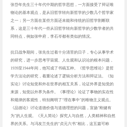
张岱年先生三十年代中期的哲学思想，一方面接受了辩证唯
物论的基本观点，是从旧哲学转向新哲学的少数几个哲学家
之一；另一方面在某些方面还未能和传统的旧哲学割断联
系，这是三十年代一些从旧哲学转向新哲学的少数学者的共
同特点，例如张申府，李石岑都有类似的情况。
抗日战争期间，张先生过着十分清苦的日子，专心从事学术
的研究，进一步思考宇宙观、人生观和认识论的根本问题，
1939至1944年间，他写成了书稿五种。《哲学思维论》是哲
学方法论的研究，着重论述了逻辑分析方法和辩证法。《知
实论》讨论知觉和外在世界的相互关系，论证外界是知觉的
来源，知觉以外界为条件。《事理论》论证了事物的实在性
和规律的客观性，特别阐明了“理在事中”的唯物主义观点。
《品德论》讨论道德价值与道德理想的问题，宣扬“刚健有
为”的人生观。《天人简论》探究人与自然，人类精神和自然
界的关系。与冯友兰先生的“贞元六书”相比，这五篇可称