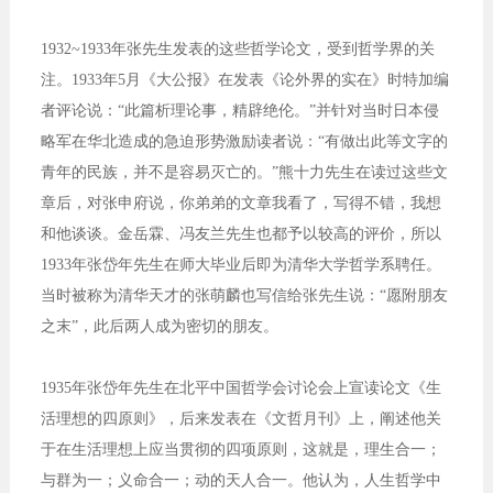
1932~1933年张先生发表的这些哲学论文，受到哲学界的关
注。1933年5月《大公报》在发表《论外界的实在》时特加编
者评论说：“此篇析理论事，精辟绝伦。”并针对当时日本侵
略军在华北造成的急迫形势激励读者说：“有做出此等文字的
青年的民族，并不是容易灭亡的。”熊十力先生在读过这些文
章后，对张申府说，你弟弟的文章我看了，写得不错，我想
和他谈谈。金岳霖、冯友兰先生也都予以较高的评价，所以
1933年张岱年先生在师大毕业后即为清华大学哲学系聘任。
当时被称为清华天才的张萌麟也写信给张先生说：“愿附朋友
之末”，此后两人成为密切的朋友。
1935年张岱年先生在北平中国哲学会讨论会上宣读论文《生
活理想的四原则》，后来发表在《文哲月刊》上，阐述他关
于在生活理想上应当贯彻的四项原则，这就是，理生合一；
与群为一；义命合一；动的天人合一。他认为，人生哲学中