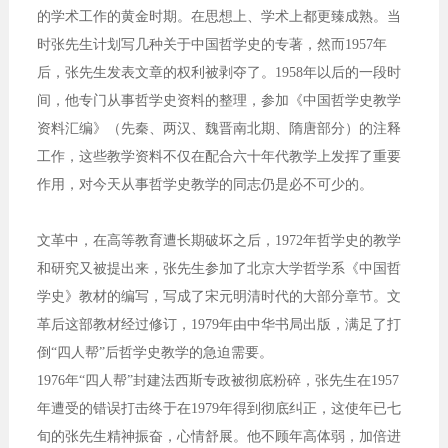
的学术工作的黄金时期。在思想上、学术上都更臻成熟。当
时张先生计划写几种关于中国哲学史的专著，然而1957年
后，张先生发表文章的权利被剥夺了。1958年以后的一段时
间，他专门从事哲学史资料的整理，参加《中国哲学史教学
资料汇编》（先秦、两汉、魏晋南北期、隋唐部分）的注释
工作，这些教学资料不仅在配合六十年代教学上发挥了重要
作用，对今天从事哲学史教学的同志仍是必不可少的。
文革中，在高等教育遭长期破坏之后，1972年哲学史的教学
和研究又被提出来，张先生参加了北京大学哲学系《中国哲
学史》教材的编写，写成了宋元明清时代的大部分章节。文
革后这部教材经过修订，1979年由中华书局出版，满足了打
倒“四人帮”后哲学史教学的急迫需要。
1976年“四人帮”封建法西斯专政被彻底粉碎，张先生在1957
年遭受的错误打击终于在1979年得到彻底纠正，这使年已七
旬的张先生精神振奋，心情舒展。他不顾年高体弱，加倍进