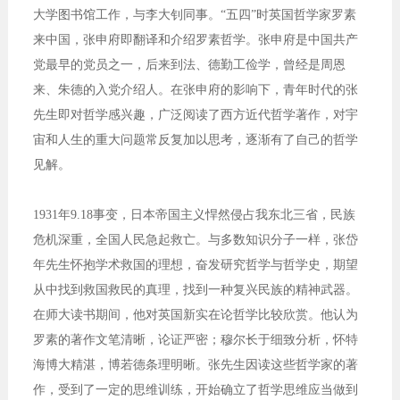
大学图书馆工作，与李大钊同事。“五四”时英国哲学家罗素
来中国，张申府即翻译和介绍罗素哲学。张申府是中国共产
党最早的党员之一，后来到法、德勤工俭学，曾经是周恩
来、朱德的入党介绍人。在张申府的影响下，青年时代的张
先生即对哲学感兴趣，广泛阅读了西方近代哲学著作，对宇
宙和人生的重大问题常反复加以思考，逐渐有了自己的哲学
见解。
1931年9.18事变，日本帝国主义悍然侵占我东北三省，民族
危机深重，全国人民急起救亡。与多数知识分子一样，张岱
年先生怀抱学术救国的理想，奋发研究哲学与哲学史，期望
从中找到救国救民的真理，找到一种复兴民族的精神武器。
在师大读书期间，他对英国新实在论哲学比较欣赏。他认为
罗素的著作文笔清晰，论证严密；穆尔长于细致分析，怀特
海博大精湛，博若德条理明晰。张先生因读这些哲学家的著
作，受到了一定的思维训练，开始确立了哲学思维应当做到