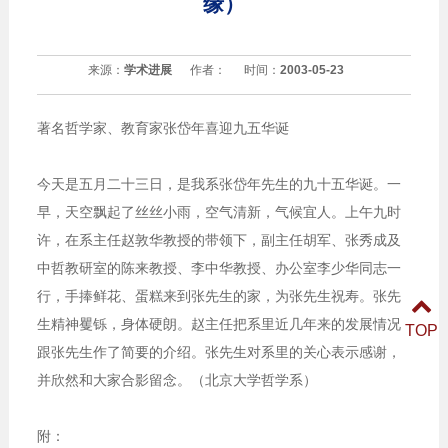
缘）
来源：
学术进展
作者：
时间：
2003-05-23
著名哲学家、教育家张岱年喜迎九五华诞
今天是五月二十三日，是我系张岱年先生的九十五华诞。一
早，天空飘起了丝丝小雨，空气清新，气候宜人。上午九时
许，在系主任赵敦华教授的带领下，副主任胡军、张秀成及
中哲教研室的陈来教授、李中华教授、办公室李少华同志一
行，手捧鲜花、蛋糕来到张先生的家，为张先生祝寿。张先
生精神矍铄，身体硬朗。赵主任把系里近几年来的发展情况
TOP
跟张先生作了简要的介绍。张先生对系里的关心表示感谢，
并欣然和大家合影留念。（北京大学哲学系）
附：