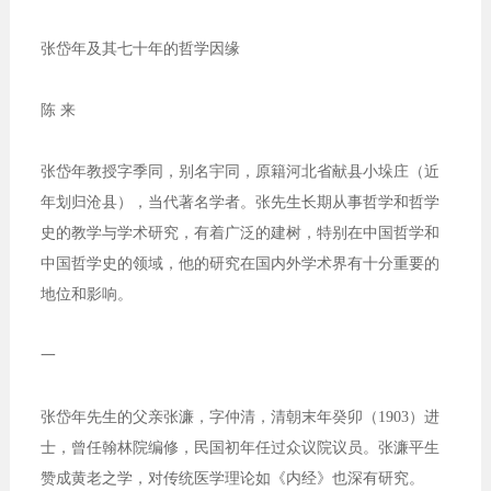
张岱年及其七十年的哲学因缘
陈 来
张岱年教授字季同，别名宇同，原籍河北省献县小垛庄（近
年划归沧县），当代著名学者。张先生长期从事哲学和哲学
史的教学与学术研究，有着广泛的建树，特别在中国哲学和
中国哲学史的领域，他的研究在国内外学术界有十分重要的
地位和影响。
一
张岱年先生的父亲张濂，字仲清，清朝末年癸卯（1903）进
士，曾任翰林院编修，民国初年任过众议院议员。张濂平生
赞成黄老之学，对传统医学理论如《内经》也深有研究。