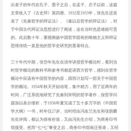
出老子的年代在孔子、墨子之后，在孟子、庄子以前，这篇
文章收入了《古史辩》第四册。1932至1933年，张先生还发
表了《先秦哲学的辩证法》、《秦以后哲学的辩证法》，对
于中国古代辩证法思想进行了阐述，这在当时也是难能可贵
的。此后数十年，重视阐扬中国哲学固有的唯物主义和辩证
思维传统一直是他的哲学史研究的显著特点。
三十年代中期，张岱年先生在清华讲授哲学概论时，看到当
时哲学概论的教科书和参考书都是讲西方哲学，感到在哲学
概论中应该有中国哲学的内容，因而计划写一部关于中国哲
学的概论。1934年秋天开始动笔，集中精力，用了近两年的
时间，广泛系统地研究了先秦到宋明的哲学著作，按哲学问
题加以条分缕析，于1936年夏完成了五十多万字的《中国哲
学大纲》一书，时年仅27岁。当时经由冯友兰先生和张荫麟
先生评阅，都认为很有价值，又由冯先生介绍，为商务印书
馆接受。然而“七?七”事变之后，商务印书馆南迁香港，又经