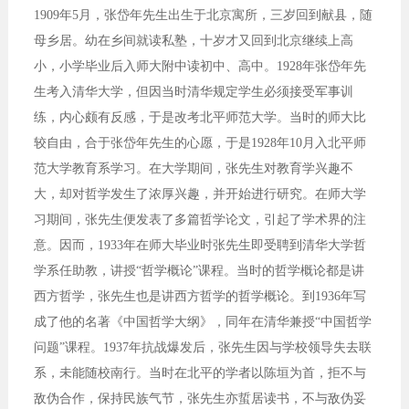
1909年5月，张岱年先生出生于北京寓所，三岁回到献县，随
母乡居。幼在乡间就读私塾，十岁才又回到北京继续上高
小，小学毕业后入师大附中读初中、高中。1928年张岱年先
生考入清华大学，但因当时清华规定学生必须接受军事训
练，内心颇有反感，于是改考北平师范大学。当时的师大比
较自由，合于张岱年先生的心愿，于是1928年10月入北平师
范大学教育系学习。在大学期间，张先生对教育学兴趣不
大，却对哲学发生了浓厚兴趣，并开始进行研究。在师大学
习期间，张先生便发表了多篇哲学论文，引起了学术界的注
意。因而，1933年在师大毕业时张先生即受聘到清华大学哲
学系任助教，讲授“哲学概论”课程。当时的哲学概论都是讲
西方哲学，张先生也是讲西方哲学的哲学概论。到1936年写
成了他的名著《中国哲学大纲》，同年在清华兼授“中国哲学
问题”课程。1937年抗战爆发后，张先生因与学校领导失去联
系，未能随校南行。当时在北平的学者以陈垣为首，拒不与
敌伪合作，保持民族气节，张先生亦蜇居读书，不与敌伪妥