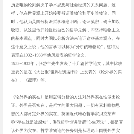
历史唯物论则解决了学术思想与社会经济的关系问题。这
样，他在世界观上开始接受辩证唯物论和历史唯物论。同
时，他认为英国分析派哲学概念明晰，论证缜密，确应加以
吸取。从这里他开始提出自己的哲学见解，即坚持唯物主义
的基本观点，同时力图以分析方法来论证这些基本观点。在
这个意义上说，他的哲学可以称为“分析的唯物论”，这特别
表现在1932~1933年他所发表的哲学论文。
1932~1933年，张岱年先生发表了十几篇哲学论文，其中比较
重要的是在《大公报?世界思潮副刊》上发表的《论外界的实
在》、《谭理》等。
《论外界的实在》是用逻辑分析的方法对外界实在性做出论
证。外界是否实在，是哲学的重大问题，一切有素朴唯物思
想的人都肯定外界的实在。英国近代唯心哲学家贝克莱声
称“存在就是被感知”，佛教哲学也讲所谓“心生万法”，都是否
认外界为实在。哲学唯物论的任务则是从理论上阐明外界实