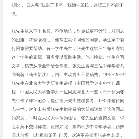
却说，“四人帮”耽误了多年，我治学虽忙，这些工作不能不
做。
张先生从来不争名誉、不争地位，对金钱更不计较，对同志
的困难，常慷慨相助。他常主动询问他的同志、学生家中有
何困难需要帮助。有一学生去世，张先生连续三年每年寄给
这个学生的家属一百多元以资助生活。他与晚辈、学生合写
文章，稿费从来全部给合作者。张先生曾与三位中年学者共
同编著《荀子新注》，自己主动提出不要稿费。1978~1979年
张先生在北京大学为研究生讲授《中国哲学史史料学》课
程，中国人民大学哲学系一位同志与北大一些同志一起为张
先生作了详细记录，提供给张先生整理参考。1981年这位同
志去世，次年出书后张先生把稿费的大部都送给了这位同志
的家属，一时在人民大学传为佳话。张先生的道德文章，识
之者莫不交口称道。正惟如此，国内不少中青年学者，仿照
旧式习惯，以“私淑弟子”自居。这决不是崇尚张先生名望，