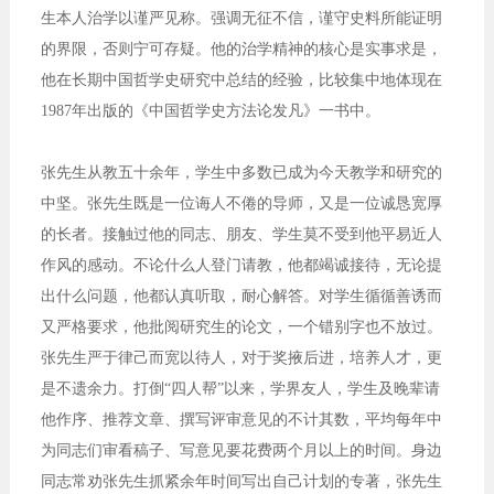
生本人治学以谨严见称。强调无征不信，谨守史料所能证明
的界限，否则宁可存疑。他的治学精神的核心是实事求是，
他在长期中国哲学史研究中总结的经验，比较集中地体现在
1987年出版的《中国哲学史方法论发凡》一书中。
张先生从教五十余年，学生中多数已成为今天教学和研究的
中坚。张先生既是一位诲人不倦的导师，又是一位诚恳宽厚
的长者。接触过他的同志、朋友、学生莫不受到他平易近人
作风的感动。不论什么人登门请教，他都竭诚接待，无论提
出什么问题，他都认真听取，耐心解答。对学生循循善诱而
又严格要求，他批阅研究生的论文，一个错别字也不放过。
张先生严于律己而宽以待人，对于奖掖后进，培养人才，更
是不遗余力。打倒“四人帮”以来，学界友人，学生及晚辈请
他作序、推荐文章、撰写评审意见的不计其数，平均每年中
为同志们审看稿子、写意见要花费两个月以上的时间。身边
同志常劝张先生抓紧余年时间写出自己计划的专著，张先生