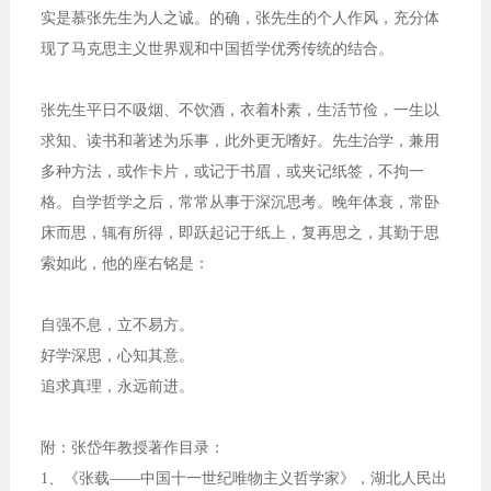
实是慕张先生为人之诚。的确，张先生的个人作风，充分体
现了马克思主义世界观和中国哲学优秀传统的结合。
张先生平日不吸烟、不饮酒，衣着朴素，生活节俭，一生以
求知、读书和著述为乐事，此外更无嗜好。先生治学，兼用
多种方法，或作卡片，或记于书眉，或夹记纸签，不拘一
格。自学哲学之后，常常从事于深沉思考。晚年体衰，常卧
床而思，辄有所得，即跃起记于纸上，复再思之，其勤于思
索如此，他的座右铭是：
自强不息，立不易方。
好学深思，心知其意。
追求真理，永远前进。
附：张岱年教授著作目录：
1、《张载——中国十一世纪唯物主义哲学家》，湖北人民出