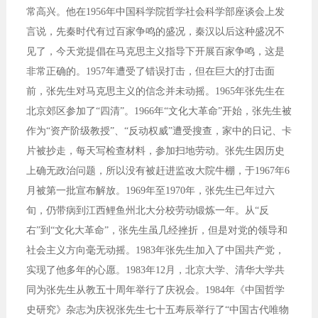
常高兴。他在1956年中国科学院哲学社会科学部座谈会上发
言说，先秦时代有过百家争鸣的盛况，秦汉以后这种盛况不
见了，今天党提倡在马克思主义指导下开展百家争鸣，这是
非常正确的。1957年遭受了错误打击，但在巨大的打击面
前，张先生对马克思主义的信念并未动摇。1965年张先生在
北京郊区参加了“四清”。1966年“文化大革命”开始，张先生被
作为“资产阶级教授”、“反动权威”遭受搜查，家中的日记、卡
片被抄走，每天写检查材料，参加扫地劳动。张先生因历史
上确无政治问题，所以没有被赶进监改大院牛棚，于1967年6
月被第一批宣布解放。1969年至1970年，张先生已年过六
旬，仍带病到江西鲤鱼州北大分校劳动锻炼一年。从“反
右”到“文化大革命”，张先生虽几经挫折，但是对党的领导和
社会主义方向毫无动摇。1983年张先生加入了中国共产党，
实现了他多年的心愿。1983年12月，北京大学、清华大学共
同为张先生从教五十周年举行了庆祝会。1984年《中国哲学
史研究》杂志为庆祝张先生七十五寿辰举行了“中国古代唯物