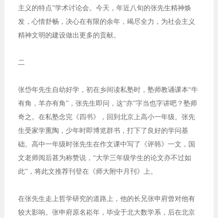
主义的特点”学术讨论会。今天，年近八旬的张先生精神焕
发，心情舒畅，决心在有限的余年，竭尽全力，为社会主义
精神文明的建设做出更多的贡献。
二
张岱年先生自幼好学，初在乡间读私塾时，塾师教诵课本“牛
有角，羊亦有角”，张先生即问，这“亦”字当也字讲吧？塾师
奇之。在私塾念完《四书》，回到北京上高小一年级。张先
生受家学熏陶，少年时即博览群书，打下了良好的学问基
础。高中一年级时张先生在作文课中写了《评韩》一文，国
文老师阅后甚为称赞说，“大学三年级学生的论文亦不过如
此”，将此文推荐刊登在《师大附中月刊》上。
在张先生走上哲学研究的道路上，他的长兄张申府曾对他有
较大影响。张申府原名崧年，毕业于北大数学系，后在北京