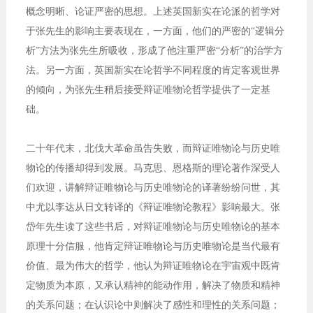
概念明晰、论证严密的思想。上述英国新实在论派的哲学对
于张先生的影响主要表现在，一方面，他们的严密的“逻辑分
析”方法为张先生所吸收，形成了他注重严密“分析”的治学方
法。另一方面，英国新实在论哲学不同程度的肯定客观世界
的倾向，为张先生稍后接受辩证唯物论哲学提供了一定基
础。
二十年代末，北伐大革命虽告失败，而辩证唯物论与历史唯
物论的传播却得到发展。马克思、恩格斯的理论著作深受人
们欢迎，讲解辩证唯物论与历史唯物论的译著纷纷问世，其
中尤以李达从日文转译的《辩证唯物论教程》影响最大。张
岱年先生读了这些书后，对辩证唯物论与历史唯物论的基本
原理十分信服，他肯定辩证唯物论与历史唯物论是当代最有
价值、最为伟大的哲学，他认为辩证唯物论在宇宙观中既肯
定物质为本原，又承认精神的能动作用，解决了物质和精神
的关系问题；在认识论中则解决了感性和理性的关系问题；