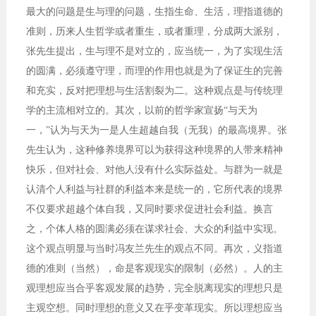
最大的问题是生与理的问题，生指生命、生活，理指道德的
准则，历来人生哲学或者重生，或者重理，分成两大派别，
张先生提出，生与理不是对立的，应当统一，为了实现生活
的圆满，必须遵守理，而理的作用也就是为了保证生的完善
和充实，反对把理想与生活割裂为二。这种观点是与传统理
学的主流相对立的。其次，以前的哲学家宣扬“与天为
一，”认为与天为一是人生超越自我（无我）的最高境界。张
先生认为，这种修养境界可以为获得这种境界的人带来精神
快乐，但对社会、对他人没有什么实际益处。与群为一就是
认清个人利益与社群的利益本来是统一的，它所代表的境界
不仅要求超越个体自我，又同时要求促进社会利益。换言
之，个体人格的圆满必须在谋求社会、大众的利益中实现。
这个观点明显与当时冯友兰先生的观点不同。再次，义指道
德的准则（当然），命是客观现实的限制（必然）。人的主
观理想应当合乎客观发展的趋势，完全脱离现实的理想只是
主观空想。同时理想的意义又在乎变革现实。所以理想应当