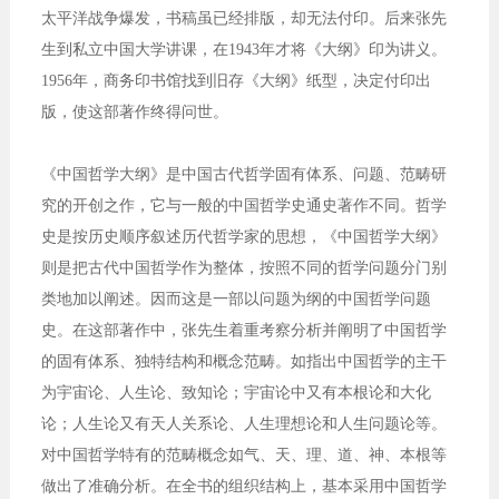
太平洋战争爆发，书稿虽已经排版，却无法付印。后来张先
生到私立中国大学讲课，在1943年才将《大纲》印为讲义。
1956年，商务印书馆找到旧存《大纲》纸型，决定付印出
版，使这部著作终得问世。
《中国哲学大纲》是中国古代哲学固有体系、问题、范畴研
究的开创之作，它与一般的中国哲学史通史著作不同。哲学
史是按历史顺序叙述历代哲学家的思想，《中国哲学大纲》
则是把古代中国哲学作为整体，按照不同的哲学问题分门别
类地加以阐述。因而这是一部以问题为纲的中国哲学问题
史。在这部著作中，张先生着重考察分析并阐明了中国哲学
的固有体系、独特结构和概念范畴。如指出中国哲学的主干
为宇宙论、人生论、致知论；宇宙论中又有本根论和大化
论；人生论又有天人关系论、人生理想论和人生问题论等。
对中国哲学特有的范畴概念如气、天、理、道、神、本根等
做出了准确分析。在全书的组织结构上，基本采用中国哲学