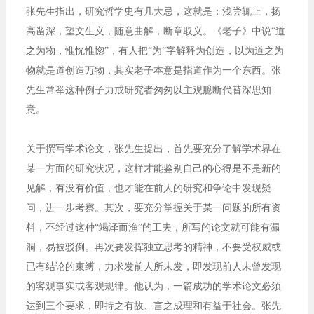
张先生指出，研究哲学史有几大忌，这就是：浅尝辄止，扬
高凿深，望文生义，随意曲解，断章取义。《老子》中说“道
之为物，惟恍惟惚”，有人把“为”字解释为创造，以为道之为
物就是道创造万物，其实老子本意是指道作为一个东西。张
先生常举这种例子力戒研究者匆匆以主观臆断代替深思知
意。
关于撰写学术论文，张先生提出，首先要充分了解学术界在
某一方面的研究状况，这样才能鉴别自己的心得是不是新的
见解，有没有价值，也才能在前人的研究和争论中发现疑
问，进一步考察。其次，要充分掌握关于某一问题的所有资
料，不经过这种“竭泽而渔”的工夫，所写的论文就可能有漏
洞，易被驳倒。再次要发挥独立思考的精神，不要受权威或
已有结论的束缚，力求发前人所未发，即发现前人未曾发现
的客观事实或客观规律。他认为，一篇成功的学术论文必须
达到三个要求，即持之有故、言之成理和有益于社会。张先