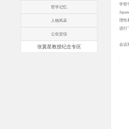
学哲学
哲学记忆
Jap
人物风采
理性
进行
公告贺信
会议
张翼星教授纪念专区
.