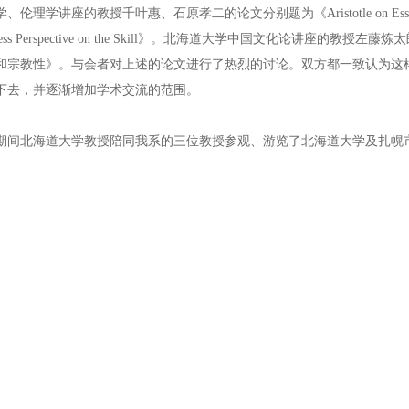
、伦理学讲座的教授千叶惠、石原孝二的论文分别题为《Aristotle on Essence》、《Pheno
aness Perspective on the Skill》。北海道大学中国文化论讲
和宗教性》。与会者对上述的论文进行了热烈的讨论。双方都一致认为这
下去，并逐渐增加学术交流的范围。
期间北海道大学教授陪同我系的三位教授参观、游览了北海道大学及扎幌