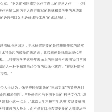
这么宽。”不久前刚刚成功运作了自己的得意之作——《科
著作再辅以国内学人自行编写的教材和参考书的系统出
的必读书目又无必修课程体系”的尴尬局面。
来越清醒地意识到，学术研究需要的是精耕细作式的踏实
斯比特激起的鼓噪尚未消退，紧接着便是挑战后现代主
沫……科技哲学界这些年表面上的热闹并不表明我们与国
越陷入一种不知道自己位置的边缘化状态。”在这种情况
共鸣。”
位人士认为，像早些时候出版的“三思文库”的某些系列
众性和通俗性，与身份也相当不明不白的‘科学文化’纠缠
建制化这一点上，‘北京大学科技哲学丛书’立场要鲜明
学科建设的人身上，而不是盲目地希望更多的人都能从中