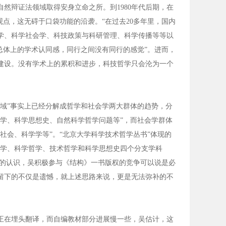
然辩证法领域取得安身立命之所。到1980年代后期，在
点，这无碍于口袋功能的沿袭。“在过去20多年里，国内
学、科学社会学、科技政策与科研管理、科学传播等等以
总体上的学术认同感，同行之间没有同行的感觉”。进而，
建设。没有学术上的累积和进步，科技哲学只会沦为一个
域”事实上已经分解成哲学和社会学两大群体的趋势，分
学、科学思想史、自然科学哲学问题等”，而社会学群体
社会、科学学等”。“北京大学科学技术哲学丛书”体现的
哲学、科学哲学、技术哲学和科学思想史四个分支学科
样的认识，吴积极参与《结构》一书版权的竞争可以说是必
留下的不仅是遗憾，就上述思路来说，更是无法弥补的不
在埋头翻译，而自编教材部分进展慢一些，吴估计，这