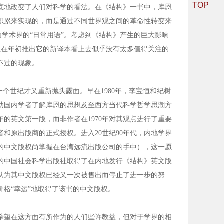
TOP
底地改变了人们对科学的看法。在《结构》一书中，库恩
积累来实现的，而是通过不同世界观之间的革命性转变来
为学术界的“日常用语”。考虑到《结构》产生的巨大影响
版社在年初推出它的新译本看上去似乎没有太多值得关注的
不过的现象。
世纪才又重新抛头露面。早在1980年，李宝恒和纪树
助国内学者了解库恩的思想及至西方当代科学哲学思潮方
年的英文第一版，而非作者在1970年对其观点进行了重要
和原出版商的正式授权。进入20世纪90年代，内地学界
的中文版权尚掌握在台湾远流出版公司的手中），这一愿
地的中国社会科学出版社取得了在内地发行《结构》英文版
认为其中文版权已经又一次被售出而停止了进一步的努
价格“幸运”地取得了该书的中文版权。
望在这方面有所作为的人们些许教益，但对于学界的相