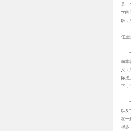
是一
学的
版，
任重
“经
而非
义；
际接
下，
“‘
以及
在一
得多