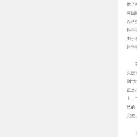
供了
与国
以科
科学
由于
跨学
要改
头进
则“
正是
上，
然的
完整
目前