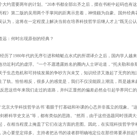
个大约需要两年的计划。“20本书都全部出齐之后，摆在书柜中起码也有
历程》第二版的吴用两个手掌间的距离示意着，神情颇为自豪。国外经典
吴认为，这将在一定程度上解决当前在培养科技哲学后继人才上“既无公认
道远：何时出现原创的经典？
历了1980年代的无序引进和蜻蜓点水式的所谓译介之后，国内学人越
急功近利式的虚浮。”一个不愿透露姓名的圈内人士评论道，“托夫勒和奈
关于生态危机和可持续发展的争吵方兴未艾，知识经济又激起了无穷的泡
上了轨。恰恰相反，很多人的感觉是，我们不仅没能跟上潮流，而是越来
“反思这些年来我们走过的道路，并纠正显然的偏差必然会引起学界同仁的
北京大学科技哲学丛书’着眼于打基础和补课的心态并非孤立的现象。”这
“剑桥科学史文丛”等，都有类似的思路。“然而，由于这些选题同时强调大
起，在相当程度上掩盖了它们在这方面的意图。因此，在实现科技哲学学科
，决心要坚定得多。主持者把丛书的读者群明确地定位在那些将要承担起