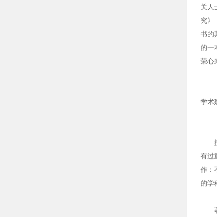
关人
究》
书的
的一
荣心
学术
按照
有过
作：
的学
著名