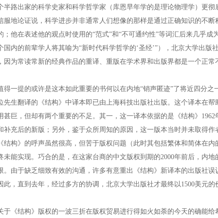
个半路出家的科学史家和科学哲学家（库恩早年学的是理论物理学）更彻
信服地论证说，科学进步并非通常人们想像的那样是通过正确知识的不断
的；他在表述他的观点时使用的“范式”和“不可通约性”等词汇后来几乎成
个国内的前辈学人将其喻为“新时代科学哲学的‘圣经’”），北京大学出
，因为常读常新的经典作品的重译、重版在学术界和出版界都是一个正常
一提的或许是这本如此重要的书何以在内地“销声匿迹”了将近四分之一个
位先生翻译的《结构》中译本即已由上海科技出版社出版。这个译本在帮
用甚巨，但却有两个重要的不足。其一，这一译本依据的是《结构》1962
和补充后的新版；另外，鉴于众所周知的原因，这一版本当时并未取得作者
《结构》的呼声虽然很高，但苦于版权问题（此时其包括繁体和简体在内
终未能实现。巧合的是，在这家台商的中文版权到期的2000年前后，内
限。由于缺乏细致有效的沟通，许多有意重出《结构》新译本的出版社误
因此，直到去年，经过多方的协调，北京大学出版社才最终以1500美元的
《结构》版权的一波三折在版权贸易进行得如火如荼的今天的确能给希