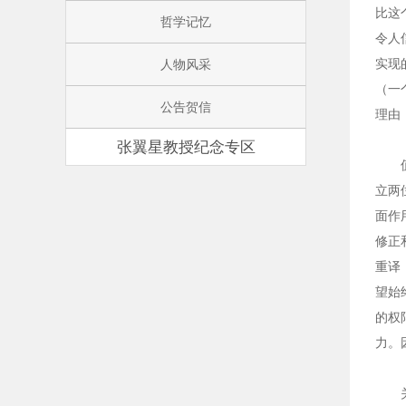
比这
哲学记忆
令人
人物风采
实现
（一
公告贺信
理由
张翼星教授纪念专区
值得
立两
面作
修正
重译
望始
的权
力。
关于