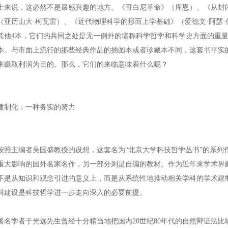
士来说，这必然不是最感兴趣的地方。《哥白尼革命》（库恩）、《从封
（亚历山大·柯瓦雷）、《近代物理科学的形而上学基础》（爱德文·阿瑟
其他4本，它们的共同之处是无一例外的堪称科学哲学和科学史方面的重
本。与市面上流行的那些经典作品的插图本或者珍藏本不同，这套书平实
来赚取利润为目的。那么，它们的来临意味着什么呢？
建制化：一种务实的努力
主编者吴国盛教授的设想，这套名为“北京大学科技哲学丛书”的系列作
重大影响的国外名家名作，另一部分则是自编的教材。作为近年来学术界
不是从知识和观念引进的意义上，而是从系统性地推动相关学科的学术建
科建设是科技哲学进一步走向深入的必要前提。
学者于光远先生曾经十分精当地把国内20世纪80年代的自然辩证法比喻