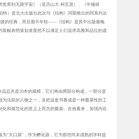
闭世界到无限宇宙》（亚历山大·柯瓦雷）、《牛顿研
·伯特）是北大出版社此次与《结构》同期推出的同系列丛
量级的经典，而且都不年轻——《结构》是其中出版最晚
的装帧表明策划者显然不以满足人们追求高雅和品位的虚
品总共是20本的规模，它们将由两部分构成，一部分是
颇为活跃的人物之一，吴把这套书看成是一种奠基性的工
制化和规范化的意义上而言的奠基。在他看来，加强内在
为“大口袋”，作为孵化器，它为那些尚未成熟的学科提