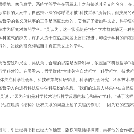
根据地。像信息学、系统学等学科在羽翼未丰之前都以其分支的名分，在自
际接轨的大潮中，自然辩证法的称呼逐渐被“科技哲学”所替代，但按吴的观
技哲学的名义所从事的工作是高度发散的，它包罗了诸如科技史、科学哲
技术为研究对象的学科。”吴认为，这一状况使得“整个学术群体缺乏一种
学科范式的缺失，许多人流于在热点问题上盲目跟进，却疏于学科的内在
科的、边缘的研究领域而非真正意义上的学科。
变这种局面，吴认为，合理的思路是因势利导，依照当下科技哲学“领
行学科建设。在吴看来，哲学群体“大体关注自然哲学、科学哲学、技术哲
大体关注科学社会学、科技政策与科研管理、科学的社会研究、科学技术与
按哲学方向进行科技哲学学科建设的构想。“我们的注意力将集中在自然
”吴说，“因为它们是科学技术进行哲学反思的核心和基础学科。”基于这
（他在厘清《结构》版权关系的问题上起了关键的作用），因为它的空缺
。
，引进经典书目已经大体确定，版权问题陆续搞掂，吴和他的合作者正