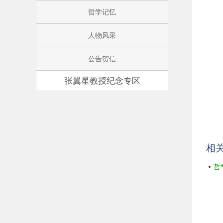
哲学记忆
人物风采
公告贺信
张翼星教授纪念专区
相
哲