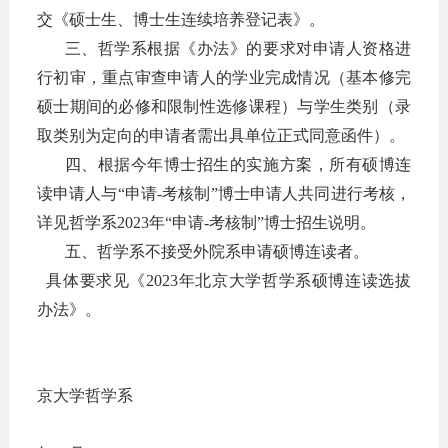
交《硕士生、博士生连续培养登记表》。
三、哲学系根据《办法》的要求对申请人资格进
行初审，重点审查申请人的学业完成情况（基本修完
硕士期间的必修和限制性选修课程）与学生类别（
录
取类别
为定向的申请者需出具单位正式同意函件
）。
四、根据今年博士招生的实施方案，所有硕博连
读申请人与
“申请-考核制”博士申请人共同进行考核，
详见哲学系202
3
年
“申请-考核制”博士招生说明。
五、哲学系不接受外院系申请硕博连读者。
具体要求见《202
3
年北京大学哲学系硕博连读选拔
办法》。
北
京大学哲学系
2