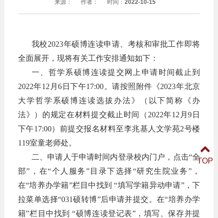
来源：
作者：
时间：
2022-10-15
我校
202
3
年硕博连读申请、考核和审批工作即将
全面展开，现将有关工作安排通知如下：
一、哲学系硕博连读提交网上申请时间截止到
2022年12月6日
下午
1
7
:00。请按照附件《20
23
年北京
大学哲学系硕博连读选拔办法》（以下简称《办
法》）的规定在材料提交截止时间（
2022年12月
9
日
下午
1
7
:00）前提交报名材料至李兆基人文学苑2号楼
119室童老师处。
二、
申请人于申请时间内登录校内门户，点击
“全
TOP
部”，在“个人
服
务
”目录下选择“研究生院业务”，
在“培养办学籍”栏目中找到
“填写学籍异动申请”
，下
拉菜单选择
“031硕转博”
后申请并提交。在
“培养办学
籍”栏目中找到
“硕博连读登记表”，填写、保存并提