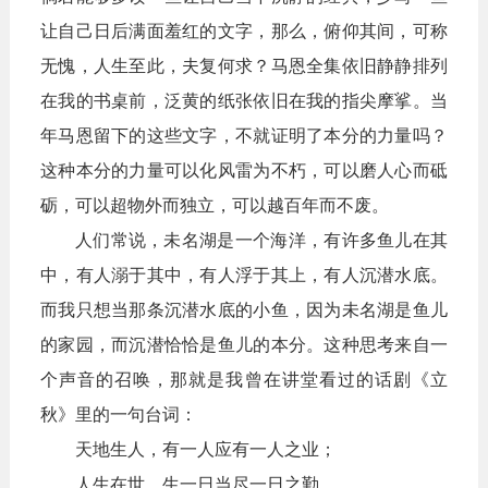
让自己日后满面羞红的文字，那么，俯仰其间，可称
无愧，人生至此，夫复何求？马恩全集依旧静静排列
在我的书桌前，泛黄的纸张依旧在我的指尖摩挲。当
年马恩留下的这些文字，不就证明了本分的力量吗？
这种本分的力量可以化风雷为不朽，可以磨人心而砥
砺，可以超物外而独立，可以越百年而不废。
人们常说，未名湖是一个海洋，有许多鱼儿在其
中，有人溺于其中，有人浮于其上，有人沉潜水底。
而我只想当那条沉潜水底的小鱼，因为未名湖是鱼儿
的家园，而沉潜恰恰是鱼儿的本分。这种思考来自一
个声音的召唤，那就是我曾在讲堂看过的话剧《立
秋》里的一句台词：
天地生人，有一人应有一人之业；
人生在世，生一日当尽一日之勤。