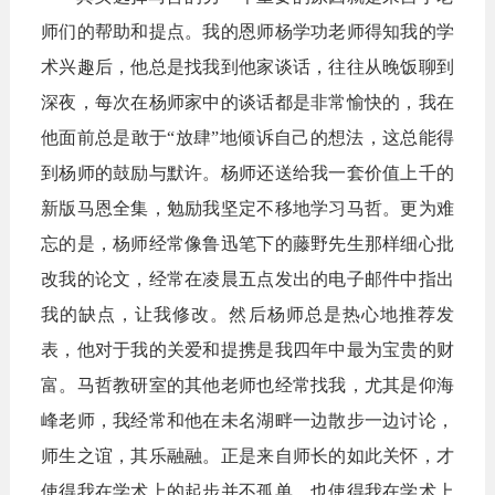
师们的帮助和提点。我的恩
师杨学功老师得知我的学
术兴趣后，他总是找我到他家谈话，往往从晚饭聊到
深夜，每次在杨师家中的谈话都是非常愉快的，我在
他面前总是敢于“放肆”地倾诉自己的想法，这总能得
到杨师的鼓励与默许。杨师还送给我一套价值上千的
新版马恩全集，勉励我坚定不移地学习马哲。更为难
忘的是，杨师经常像鲁迅笔下的藤野先生那样细心批
改我的论文，经常在凌晨五点发出的电子邮件中指出
我的缺点，让我修改。然后杨师总是热心地推荐发
表，他对于我的关爱和提携是我四年中最为宝贵的财
富。马哲教研室的其他老师也经常找我，尤其是仰海
峰老师，我经常和他在未名湖畔一边散步一边讨论，
师生之谊，其乐融融。正是来自师长的如此关怀，才
使得我在学术上的起步并不孤单，也使得我在学术上