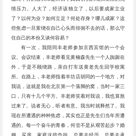
情压力。人大了，经济该独立了，以后要成家立业
了？以何为业？如何立足？何处存身？哪儿成家？这
些焦虑一旦萦绕在自己心头而徘徊不去的话，那么守
住自己的本份又谈何容易？
有一次，我陪同丰老师参加京西宾馆的一个会
议。会议结束，丰老师看见黄楠森先生一个人踟蹰在
外，于是不顾绕路，亲自打车送黄老先生回学校寓
所。在路上，丰老师指着羊坊店胡同的一个地方，对
我说，这就是我在北京第一个落脚的窝，当时一家三
口，只有十几个平方。丰老师笑着对我说，我也算熬
过来了。说者无心，听者有意。我当时就释然了。我
现在所遭遇的种种焦虑，其实也正是先生们当年所遭
遇的。每一个奋斗的青春，何尝不是从艰苦起步？婚
姻、买房、家庭这些负担，总要去经历，总要去承