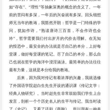
如“存在”、“理性”等抽象深奥的概念的含义了。一年
前的苦闷有多深，一年后的兴奋就有多深。回头细想
师兄当年的教诲，我豁然开朗：哲学是一门特殊的学
问，犹如作诗，“熟读唐诗三百首，不会作诗也会
吟”，哲学需要我们付出岁月的代价去理解。在无知
的惶恐中，最安全的办法就是尽自己的本分，上好每
堂课，做好每堂课的笔记。尽了自己的本分，那么自
己也就在哲学的
海洋中浸淫涵泳。最简单的办法往往
最有力量，这就是本分给我的教诲。
后来，因为我对传记有着浓厚的兴趣，我就选修
了外国语学院赵白生先生开设的通识课《传记文学：
经典人物研究》。当时赵先生非常鼓励我们学生上台
发言，剖析一个个历史名人的生平与传记。我当时读
了《史记》，又看了话剧《商鞅》，所以我有一种表