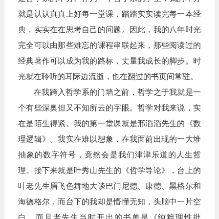
就是认认真真上好每一堂课，踏踏实实读完每一本经
典，实实在在思考自己的问题。因此，我的八年时光
完全可以由那些难忘的课程串联起来，
那些阅读过的
经典著作可以成为我的路标，丈量我成长的脚步。时
光就在聆听的耳际边流逝，也在翻过的书页间常驻。
在我跨入哲学系的门墙之前，哲学之于我就是一
个有些深奥但又不知所云的字眼。哲学对我来说，实
在是陌生得紧。我的第一堂课就是邢滔滔先生的《数
理逻辑》。我实在难以想象，在我面前出现的一大堆
抽象的数字符号，竟然会是我们津津乐道的人生哲
理。接下来就是叶秀山先生的《哲学导论》，台上的
叶老先生眉飞色舞地大谈巴门尼德、康德、黑格尔和
海德格尔，而台下的我却是懵懂无知，头脑中一片空
白。而且老先生当时开出的书单是《纯粹理性批