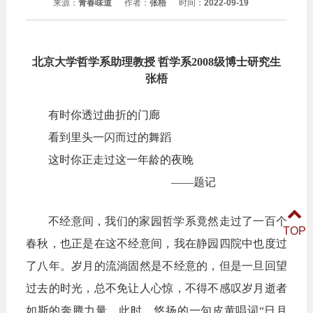
来源：
青春味道
作者：
张梧
时间：
2022-09-19
北京大学哲学系助理教授
哲学系2008级博士研究生
张梧
有时你透过曲折的门廊
看到里头一闪而过的舞蹈
这时你正走过这一年龄的夜晚
——题记
不经意间，我们的家园哲学系竟然走过了一百个
TOP
春秋，也正是在这不经意间，我在静园四院中也度过
了八年。岁月的流淌固然是不经意的，但是一旦回望
过去的时光，总不免让人心惊，不得不感叹岁月逝者
如斯的奔腾力量。此时，悠扬的一句皮黄唱词“日月