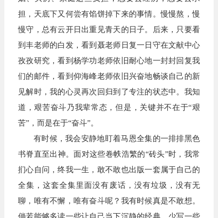
担，天底下又何尝有馅饼掉下来的事情。慢慢熬，慢
慢守，总有云开日出重见青天的日子。后来，只要看
到丰老师的白发，看到聂老师日复一日守在文献中心
孜孜研究，看到杨学功老师依旧耐心地一封封回复我
们的邮件，看到仰海峰老师依旧兴奋地畅谈自己的新
见解时，我的心灵再次回归到了专注的状态中。我知
道，艰苦奋斗乃我辈常态，但是，关键并不在于“艰
苦”，而是在于“奋斗”。
有时候，我会安静地盯着马恩全集的一排排黑色
书脊直至出神。面对这些卷帙浩繁的“砖头”时，我常
扪心自问，终我一生，敢不敢也出版一套属于自己的
全集，这套全集里面没有废话，没有垃圾，没有无
聊，唯有不懈，唯有奋斗呢？我有时候真是不敢想。
倘若能够多读一些让自己当下沉静的经典，少写一些