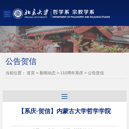
公告贺信
当前位置：
首页
>
新闻动态
>
110周年系庆
>
公告贺信
【系庆·贺信】内蒙古大学哲学学院