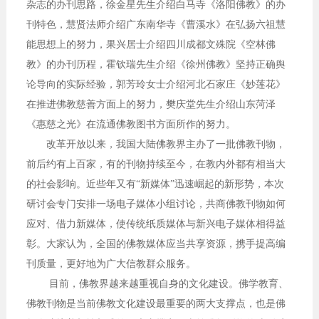
杂志的办刊思路，徐金星先生介绍白马寺《洛阳佛教》的办
刊特色，慧贤法师介绍广东南华寺《曹溪水》在弘扬六祖慧
能思想上的努力，果兴居士介绍四川成都文殊院《空林佛
教》的办刊历程，霍钦瑞先生介绍《徐州佛教》坚持正确舆
论导向的实际经验，郭芳玲女士介绍河北石家庄《妙莲花》
在推进佛教慈善方面上的努力，樊庆堂先生介绍山东菏泽
《惠慈之光》在流通佛教图书方面所作的努力。
改革开放以来，我国大陆佛教界主办了一批佛教刊物，
前后约有上百家，有的刊物持续至今，在教内外都有相当大
的社会影响。近些年又有“新媒体”迅速崛起的新形势，本次
研讨会专门安排一场电子媒体小组讨论，共商佛教刊物如何
应对、借力新媒体，使传统纸质媒体与新兴电子媒体相得益
彰。大家认为，全国的佛教媒体应当共享资源，携手提高编
刊质量，更好地为广大信教群众服务。
目前，佛教界越来越重视自身的文化建设。佛学教育、
佛教刊物是当前佛教文化建设最重要的两大支撑点，也是佛