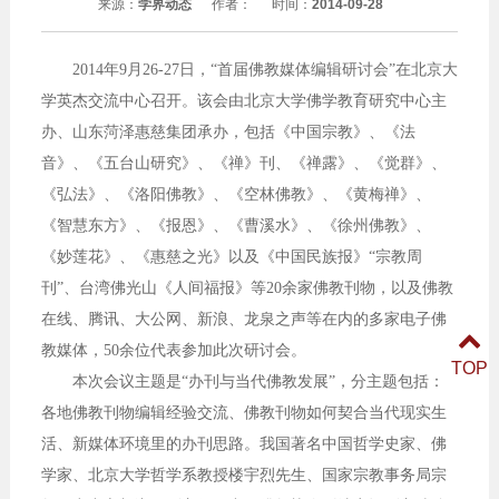
来源：
学界动态
作者：
时间：
2014-09-28
2014年9月26-27日，“首届佛教媒体编辑研讨会”在北京大
学英杰交流中心召开。该会由北京大学佛学教育研究中心主
办、山东菏泽惠慈集团承办，包括《中国宗教》、《法
音》、《五台山研究》、《禅》刊、《禅露》、《觉群》、
《弘法》、《洛阳佛教》、《空林佛教》、《黄梅禅》、
《智慧东方》、《报恩》、《曹溪水》、《徐州佛教》、
《妙莲花》、《惠慈之光》以及《中国民族报》“宗教周
刊”、台湾佛光山《人间福报》等20余家佛教刊物，以及佛教
在线、腾讯、大公网、新浪、龙泉之声等在内的多家电子佛
教媒体，50余位代表参加此次研讨会。
TOP
本次会议主题是“办刊与当代佛教发展”，分主题包括：
各地佛教刊物编辑经验交流、佛教刊物如何契合当代现实生
活、新媒体环境里的办刊思路。我国著名中国哲学史家、佛
学家、北京大学哲学系教授楼宇烈先生、国家宗教事务局宗