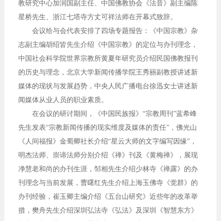
教研究中心加润国副主任、中国佛教协会《法音》副主编陈
星桥先生、浙江七塔寺方丈可祥法师在开幕式致辞。
会议给与会代表安排了四场专题报告：《中国宗教》杂
志副主编胡绍皆先生介绍《中国宗教》的定位与办刊理念，
中国社会科学院世界宗教所黄夏年研究员介绍民国佛教报刊
的历史与理念，北京大学新闻传播学院王秀丽副教授讲述新
媒体的现状与发展趋势，中央人民广播电台徐迅女士讲述新
闻媒体从业人员的职业素质。
在会议的研讨期间，《中国民族报》“宗教周刊”蓝希峰
先生发表“宗教新闻传播的现实维度及媒体的责任”，佛光山
《人间福报》金蜀卿社长介绍“星云大师的文字编写因缘”，
明杰法师、崇谛法师分别介绍《禅》刊及《黄梅禅》，展现
净慧老和尚的办刊生涯，邹相先生介绍少林寺《禅露》的办
刊理念与当前发展，曹曙红先生介绍上海玉佛寺《觉群》的
办刊经验，崔玉卿主编介绍《五台山研究》近些年的改革举
措，樊舟先生介绍深圳弘法寺《弘法》及深圳《智慧东方》