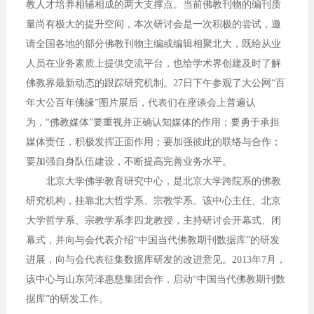
教人才培养相辅相成的两大支撑点。当前佛教刊物的编刊质
量尚有极大的提升空间，本次研讨会是一次积极的尝试，邀
请全国各地的部分佛教刊物主编或编辑相聚北大，既给从业
人员在业务素质上提供交流平台，也给学术界创建及时了解
佛教界最新动态的跟踪研究机制。27日下午参观了大公网“百
年大公百年佛缘”图片展后，代表们在座谈会上普遍认
为，“佛教媒体”要重视并正确认知媒体的作用；要勇于承担
媒体责任，积极发挥正面作用；要加强彼此的联络与合作；
要加强自身队伍建设，不断提高完善业务水平。
北京大学佛学教育研究中心，是北京大学跨院系的佛教
研究机构，挂靠北大哲学系、宗教学系。该中心主任、北京
大学哲学系、宗教学系李四龙教授，主持研讨会开幕式、闭
幕式，并向与会代表介绍“中国当代佛教期刊数据库”的研发
进展，向与会代表征集数据库研发的改进意见。2013年7月，
该中心与山东菏泽惠慈集团合作，启动“中国当代佛教期刊数
据库”的研发工作。