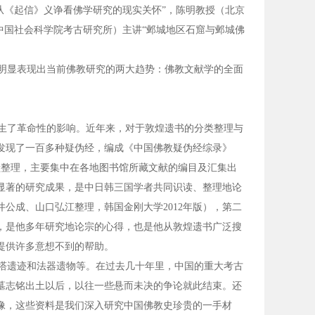
从《起信》义诤看佛学研究的现实关怀”，陈明教授（北京
中国社会科学院考古研究所）主讲“邺城地区石窟与邺城佛
明显表现出当前佛教研究的两大趋势：佛教文献学的全面
生了革命性的影响。近年来，对于敦煌遗书的分类整理与
发现了一百多种疑伪经，编成《中国佛教疑伪经综录》
文献整理，主要集中在各地图书馆所藏文献的编目及汇集出
显著的研究成果，是中日韩三国学者共同识读、整理地论
公成、山口弘江整理，韩国金刚大学2012年版），第二
，是他多年研究地论宗的心得，也是他从敦煌遗书广泛搜
提供许多意想不到的帮助。
塔遗迹和法器遗物等。在过去几十年里，中国的重大考古
墓志铭出土以后，以往一些悬而未决的争论就此结束。还
像，这些资料是我们深入研究中国佛教史珍贵的一手材