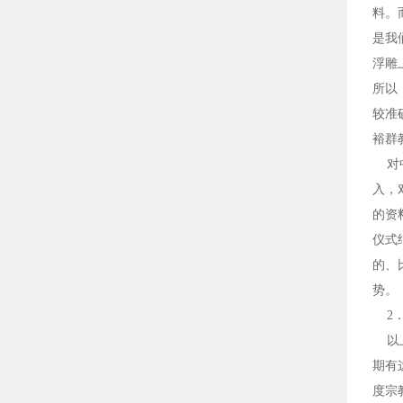
料。
是我
浮雕
所以
较准
裕群
对中
入，
的资
仪式
的、
势。
2．
以上
期有这
度宗