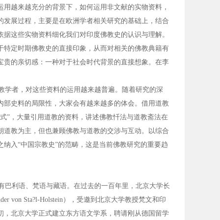
运用越来越充分的背景下，如何运用非文献的实物资料，
的发展过程，主要是在欧洲学者相关研究的基础上，结合
依据这些实物资料细化我们对印度佛教史的认识与理解。
于特定时期佛教史的直接印象，从而对相关的佛教典籍有
宝贵的亲切感：一种对于社会时代背景的直接想象。在李
教学者，对这些资料的运用越来越普遍。随着研究的深
内部史料的局限性，大家会有越来越多的体会。借用道教
式”，大量引用道教的资料，讲述佛教忏法与道教斋法在
朝道教为主，但也兼顾佛教与道教的交涉与互动。以综合
纳入“中国宗教史”的范畴，这是当前佛教研究的重要趋
有巴利语、梵语与藏语。在过去的一百年里，北京大学长
 von Sta?l-Holstein），受邀到北京大学教授梵文和印
年初，北京大学正式建立东方语文学系，聘请刚从德国留学