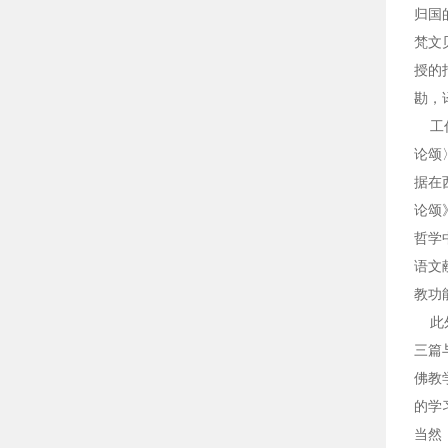
归国
梵文
授的
勘，
工作
论颂
据在
论颂
哲学
语文
教功
此外
三篇
佛教
的学
当然