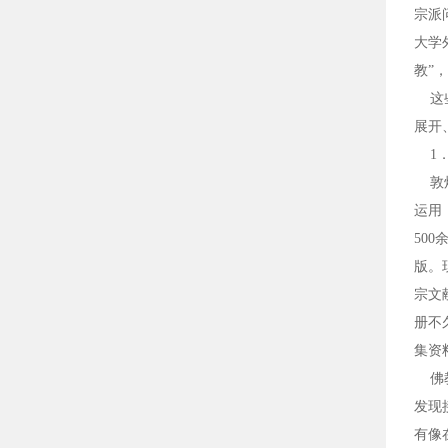
宗派
大学
教”
这些
展开
1．
敦煌
运用
50
版。
宗文
册不
集资
佛教
发现
有像