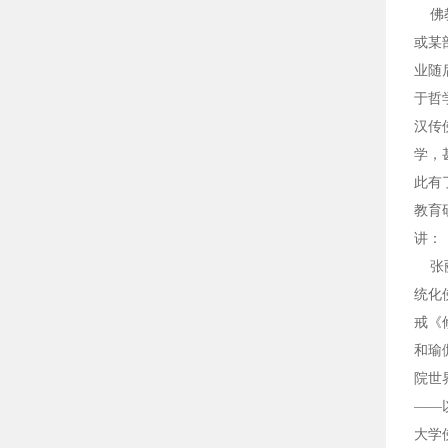
佛教
或某
业随
于哲
汉传
学，
此有
教育
讲：
张丽
统化
戒《
和瑜
院世
——
大学