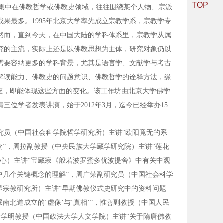
TOP
集中在佛教哲学或佛教史领域，往往围绕某个人物、宗派
果最多。1995年北京大学率先成立宗教学系，宗教学专
然而，直到今天，在中国大陆的学科体系里，宗教学从属
究的主流，实际上还是以佛教思想为主体，研究对象仍以
需要容纳更多的学科背景，尤其是语言学、文献学与考古
解读能力、佛教史的问题意识、佛教哲学的诠释方法，缘
座，即能体现这些方面的变化。该工作坊由北京大学佛学
位学者发表讲演，始于2012年3月，迄今已经举办15
究员（中国社会科学院哲学研究所）主讲“欧阳竟无的系
变”，周拉副教授（中央民族大学藏学研究院）主讲“莲花
心）主讲“宝藏寂《般若波罗蜜多优波提舍》中有关中观
中几个关键概念的理解”，周广荣副研究员（中国社会科学
界宗教研究所）主讲“早期佛教仪式史研究中的资料问题
南北道成立的‘虚像’与‘真相’”，惟善副教授（中国人民
俞学明教授（中国政法大学人文学院）主讲“关于隋唐佛教