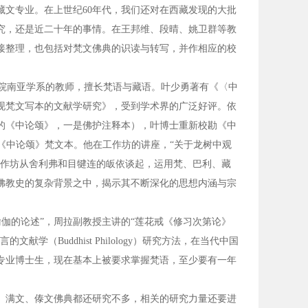
文专业。在上世纪60年代，我们还对在西藏发现的大批
究，还是近二十年的事情。在王邦维、段晴、姚卫群等教
接整理，也包括对梵文佛典的识读与转写，并作相应的校
院南亚学系的教师，擅长梵语与藏语。叶少勇著有《〈中
新发现梵文写本的文献学研究》，受到学术界的广泛好评。依
的《中论颂》，一是佛护注释本），叶博士重新校勘《中
后最好的《中论颂》梵文本。他在工作坊的讲座，“关于龙树中观
工作坊从舍利弗和目犍连的皈依谈起，运用梵、巴利、藏
佛教史的复杂背景之中，揭示其不断深化的思想内涵与宗
伽的论述”，周拉副教授主讲的“莲花戒《修习次第论》
（Buddhist Philology）研究方法，在当代中国
专业博士生，现在基本上被要求掌握梵语，至少要有一年
、满文、傣文佛典都还研究不多，相关的研究力量还要进