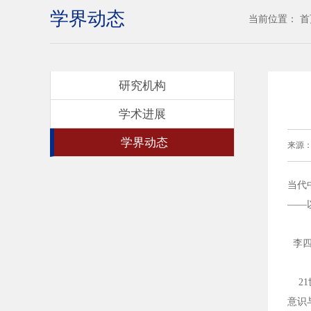
学界动态
当前位置：
首
研究机构
学术进展
学界动态
来源
当代
——
李四
21
意识