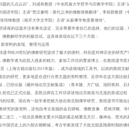
问题的几点认识”，刘成有教授（中央民族大学哲学与宗教学学院）主讲“
外国语学院）主讲“梵汉兼明：唐代义净的佛教律典翻译”，李裕群教授（
，张培锋教授（南开大学文学院）主讲“从叙事学角度看僧传”。
讲座的议题并没有事先设定，完全尊重学者自己的选择。他们的议题，
、佛教解经学的积极尝试。这具体表现在以下三个方面：
新资料的发现、整理与运用
遗书给20世纪的佛教研究提供了极大的便利，特别是对禅宗史的研究产
，佛教学者为此投入很多的精力。参加工作坊的曹凌博士，在敦煌遗书里
0余页（上海古籍出版社2011年版），成为该领域的工具书。以前的敦煌
现在的研究，更多地是在进行分类主题的资料整理。近些年在这方面比较
献，已经出版《藏外地论宗文献集成》（青木隆、方广锠、池田将则、石井
久前也已正式出版。圣凯法师在工作坊讲述地论宗南道与北道的形成过程
料的结果。现在有一批学者把精力放在南北朝佛学研究，敦煌遗书可能会
研究的新资料，还包括考古发掘的金石碑铭、佛教造像、壁画浮雕、寺
接二连三，一批涉及佛教史重大问题的墓志铭重见天日，像神会、慧光的
在中国历史上的六朝古都邺城，考古学家发现了大批北朝及隋唐时期的佛