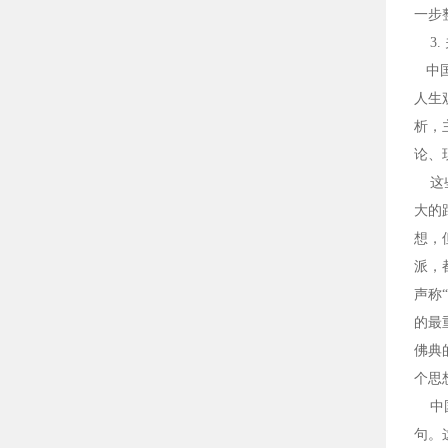
一步
3.
中国
人生
析，
论、
这些
大的
想，
派，
声称
的最
佛典
个思
中国
句。