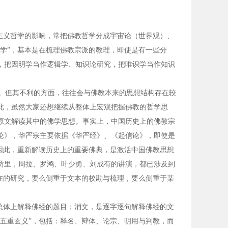
主义哲学的影响，常把佛教哲学分成宇宙论（世界观）、
学”，基本是在梳理佛教宗派的教理，即使是有一些分
，把因明学当作逻辑学、知识论研究，把唯识学当作知识
。但其不利的方面，往往会与佛教本来的思想结构存在较
此，虽然大家还想继续从整体上宏观把握佛教的哲学思
原文解读其中的佛学思想。事实上，中国历史上的佛教宗
论》，华严宗主要依据《华严经》、《起信论》，即使是
因此，重新解读历史上的重要佛典，是激活中国佛教思想
坊里，周拉、罗鸿、叶少勇、刘成有的讲演，都已涉及到
在的研究，要么侧重于文本的校勘与梳理，要么侧重于某
总体上解释佛经的题目；消文，是逐字逐句解释佛经的文
五重玄义”，包括：释名、辩体、论宗、明用与判教，而