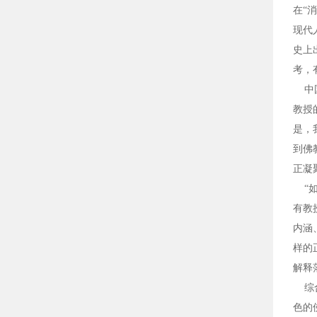
在“
现代
史上
考，
中国
教授
是，
到佛
正凝
“如
有教
内涵
样的
解释
综合
色的