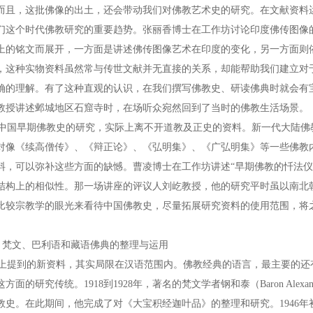
而且，这批佛像的出土，还会带动我们对佛教艺术史的研究。在文献资料
们这个时代佛教研究的重要趋势。张丽香博士在工作坊讨论印度佛传图像
上的铭文而展开，一方面是讲述佛传图像艺术在印度的变化，另一方面则
，这种实物资料虽然常与传世文献并无直接的关系，却能帮助我们建立对
确的理解。有了这种直观的认识，在我们撰写佛教史、研读佛典时就会有
教授讲述邺城地区石窟寺时，在场听众宛然回到了当时的佛教生活场景。
国早期佛教史的研究，实际上离不开道教及正史的资料。新一代大陆佛
对像《续高僧传》、《辩正论》、《弘明集》、《广弘明集》等一些佛教
料，可以弥补这些方面的缺憾。曹凌博士在工作坊讲述“早期佛教的忏法仪
结构上的相似性。那一场讲座的评议人刘屹教授，他的研究平时虽以南北
比较宗教学的眼光来看待中国佛教史，尽量拓展研究资料的使用范围，将之
梵文、巴利语和藏语佛典的整理与运用
提到的新资料，其实局限在汉语范围内。佛教经典的语言，最主要的还
方面的研究传统。1918到1928年，著名的梵文学者钢和泰（Baron Alexander
教史。在此期间，他完成了对《大宝积经迦叶品》的整理和研究。1946