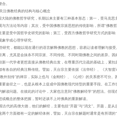
整合。
 关注佛教经典的结构与核心概念
大陆的佛教哲学研究，长期以来主要有三种基本形态：第一，受马克思
观与方法论等内容；其次，受中国佛教宗派思想的传统影响，所谓“佛教哲
主要是受中国哲学史研究的影响；第三，受西方佛教哲学研究方式的影响
现象学或心理学研究。
研究，都能以现在通行的语言解释佛教的思想，容易让读者理解与接受
距离，尤其是会抹杀不同宗派、不同传统、不同时期佛教之间的差异。因
但新一代学者更想直接从佛教经典出发，在尊重历代注疏的基础上，紧扣
都有各自的经典注释传统。譬如，天台宗主要依据《法华经》、《大智度
“教外别传”的禅宗，实际上也与《金刚经》、《心经》的关系密不可分。
重要途径之一，也是从根本上促成中国佛教现代转型的重要手段。在工作
的解读问题。在彼此的讨论中，大家也注意到“佛教解经学”的想法。但现
想或概念的整体把握，暂时还谈不上对佛典的重新解读。
古代的高僧大德，他们的解经，主要包括“开题”与“消文”。开题，是从
这两个方面都有一定的解经体例，譬如，天台宗在解题时通常是有所谓的“