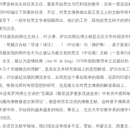
的季羡林先生担任系主任，重新开始梵文与巴利语的教学，后来一度还设藏
贝叶经编出了简要的目录。不过，对梵文佛典做出真正意义上的文献学研
指导下，一批年轻梵文学者脱颖而出。他们的工作，既包括梵文碎片的拼
译为汉语。
坊最初的两位主持人，叶少勇、萨尔吉两位博士都是北京大学外国语学
〉：梵藏汉合校 ? 导读 ? 译注》、《〈中论颂〉与〈佛护释〉：基于
西藏发现的两件迄今为止被认为最古老的梵文《中论颂》文献（一是单行
》全文，被认为是继狄雍（Jan W. de Jong）1978年校勘整理本之
中几个关键概念的理解”，是其在文本研究基础上的思想解读。萨尔吉在
献，讨论缘起法颂的渊流变化，从而把这个看似简单的偈颂，还原到印度
能。惟善法师对有部思想的研究，也是建立在对梵文佛典的解读基础上。
还有罗鸿博士主讲的“宝藏寂《般若波罗蜜多优波提舍》中有关中观和瑜
与藏传佛教修道次第理论”，都是研究非汉语的佛教文献。这种基于佛典语言的文献学
学者中间，开始得到越来越多的响应。事实上，北京大学宗教学系的佛学
习经历。
，在语言文献学领域，我们现在还有很多不足。譬如，对蒙古文、西夏文