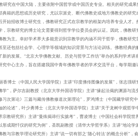
研究在中国大陆，主要依附中国哲学或中国历史专业。相关的研究成果
部典籍的思想或历史研究，尤以宗派史、断代佛教史或地方佛教史的研究成
后开始招收博士研究生，佛教研究正式在宗教学的框架内培养专业人才。
学，宗教研究的博士论文需要得到哲学学位委员会的认证。因此，佛教研
佛教为主。幸好学术界大多能意识到宗教学的内涵不同于哲学，佛教研究
甚至还包括社会学、心理学等领域的知识背景与方法论训练。佛教经典的
了新的发展。“北京大学佛教文献、历史与哲学工作坊”举办的系列学术讲
研究中心主办，旨在搭建我国中青年佛教学者的学术交流平台，每学期邀请三
香博士（中国人民大学国学院）主讲“印度佛传图像的发展”，张志强研
佛学”，萨尔吉副教授（北京大学外国语学院）主讲“缘起法偈的渊源与流
修习次第论》三篇与藏传佛教修道次第理论”，罗鸿博士（中国藏学研究中
伽的论述”，叶少勇博士（北京大学外国语学院）主讲“关于龙树中观哲学
界宗教研究所）主讲“曼殊揭谛行实摭考”，曹凌博士（中国社会科学院世
以形成期忏仪的研究为例”，圣凯副教授（清华大学哲学系）主讲“地论学派
佛教与宗教学理论研究所）主讲“说一切有部之‘随心转法’的概念分析”，