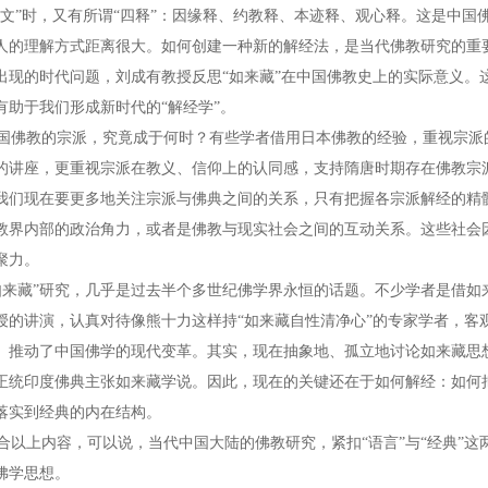
消文”时，又有所谓“四释”：因缘释、约教释、本迹释、观心释。这是中
人的理解方式距离很大。如何创建一种新的解经法，是当代佛教研究的重要
出现的时代问题，刘成有教授反思“如来藏”在中国佛教史上的实际意义。
有助于我们形成新时代的“解经学”。
佛教的宗派，究竟成于何时？有些学者借用日本佛教的经验，重视宗派
的讲座，更重视宗派在教义、信仰上的认同感，支持隋唐时期存在佛教宗
我们现在要更多地关注宗派与佛典之间的关系，只有把握各宗派解经的精
教界内部的政治角力，或者是佛教与现实社会之间的互动关系。这些社会
聚力。
来藏”研究，几乎是过去半个多世纪佛学界永恒的话题。不少学者是借如
授的讲演，认真对待像熊十力这样持“如来藏自性清净心”的专家学者，客
、推动了中国佛学的现代变革。其实，现在抽象地、孤立地讨论如来藏思
正统印度佛典主张如来藏学说。因此，现在的关键还在于如何解经：如何
落实到经典的内在结构。
以上内容，可以说，当代中国大陆的佛教研究，紧扣“语言”与“经典”这
佛学思想。