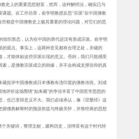
国佛教史上的重要思想财富，然而，这种解经法，确实已与
课题。在工作坊里，俞学明教授反思“宗派”在中国佛教
这些都是中国佛教史上极其重要的理论问题，对它们的思
的组织形态，认为在中国的唐代还没有形成宗派。俞学明
派的观点。事实上，这两种意见都有合理之处，关键的
髓，才能体贴这些宗派出现的意义。否则，我们只能感受
因素，是佛教宗派成立的助缘，并不会构成支撑信仰的真
来藏批评中国佛教或日本佛教有违印度的佛教传统。刘成
观地评价这场围绕“如来藏”的争论丰富了中国哲学思想的
想，也已变得意义不大。我们必须承认，像《涅槃经》这
把握佛典解释时的预设前提与终极关怀，并将经典的思想
两个关键词，整理文献，建构历史，演绎富有这个时代特