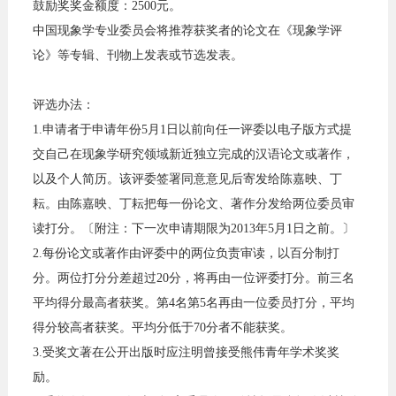
鼓励奖奖金额度：2500元。
中国现象学专业委员会将推荐获奖者的论文在《现象学评
论》等专辑、刊物上发表或节选发表。
评选办法：
1.申请者于申请年份5月1日以前向任一评委以电子版方式提
交自己在现象学研究领域新近独立完成的汉语论文或著作，
以及个人简历。该评委签署同意意见后寄发给陈嘉映、丁
耘。由陈嘉映、丁耘把每一份论文、著作分发给两位委员审
读打分。〔附注：下一次申请期限为2013年5月1日之前。〕
2.每份论文或著作由评委中的两位负责审读，以百分制打
分。两位打分分差超过20分，将再由一位评委打分。前三名
平均得分最高者获奖。第4名第5名再由一位委员打分，平均
得分较高者获奖。平均分低于70分者不能获奖。
3.受奖文著在公开出版时应注明曾接受熊伟青年学术奖奖
励。