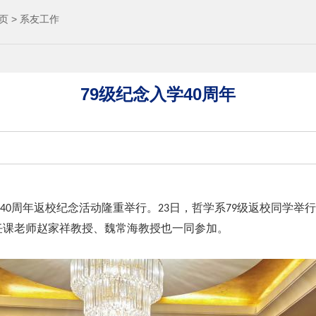
页
>
系友工作
79级纪念入学40周年
周年返校纪念活动隆重举行。
日，哲学系
级返校同学举行
40
23
79
任课老师赵家祥教授、魏常海教授也一同参加。