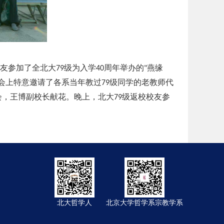
友参加了全北大
级为入学
周年举办的
燕缘
79
40
"
会上特意邀请了各系当年教过
级同学的老教师代
79
会，王博副校长献花。晚上，北大
级返校校友参
79
北大哲学人
北京大学哲学系宗教学系