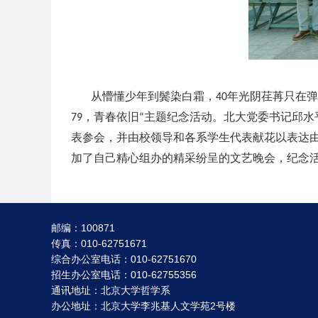
从懵懂少年到鬓染白霜，
年光阴荏苒只在弹
40
，青春依旧
主题纪念活动。北大党委书记邱水
79
“
表参会，并由校领导和各系学生代表献花以表达
加了自己精心组办的精采纷呈的文艺晚会，纪念
邮编：100871
传真：010-62751671
综合办公室电话：010-62751670
招生办公室电话：010-62755356
通讯地址：北京大学哲学系
办公地址：北京大学李兆基人文学苑2号楼